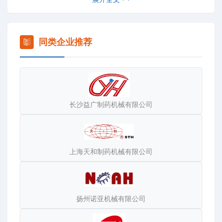
发、生产制造、营销与服务的综合体系。
本公司主要生产以下设备：家庭厨房垃圾处理机、手提式高
速粉碎机、摇摆式高速粉碎机、不锈钢万能粉碎机、五谷杂
同类企业推荐
粮磨粉机、台式流水式粉碎机、中药制丸机、单冲压片机、
小型旋转式压片机、胶囊填充板、中药切片机、固元膏蒸
箱、恒温干燥箱、多功能炒货机、超微粉碎机、油脂粉碎
机、肉丸机、锯骨机、切肉机、绞肉机、灌肠机、肉桨机、
长沙益广制药机械有限公司
榨汁机、磨桨机等。是国内中小型药厂、医院、药店、诊
所、实验室、食品厂、加工经营户、学校、工厂、部队、普
通家庭的首选机械设备。
我们奉行——信守承诺、质量为本、客户至上、服务为先的
上海天和制药机械有限公司
经营宗旨，积极推进产品系列化，机电一体化和多元化的发
展方向，以市场需求为导向，积极开拓国内外市场，不断提
高企业综合竞争能力。
扬州诺亚机械有限公司
飞驰随时恭候国内国外客商前来洽谈经销代理及出口业务！