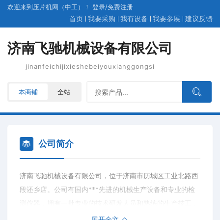
欢迎来到压片机网（中工）！
登录
/
免费
注册
首页
我要采购
我有设备
我要参展
建议反馈
济南飞驰机械设备有限公司
jinanfeichijixieshebeiyouxianggongsi
本商铺
全站
公司简介
济南飞驰机械设备有限公司，位于济南市历城区工业北路西
段还乡店。公司有国内***先进的机械生产设备和专业的检
测仪器，拥有一批专业的技术研发人员和熟练的生产技工，
获得多项国家技术专利。确立了以市场为取向的产品研究开
展开全文